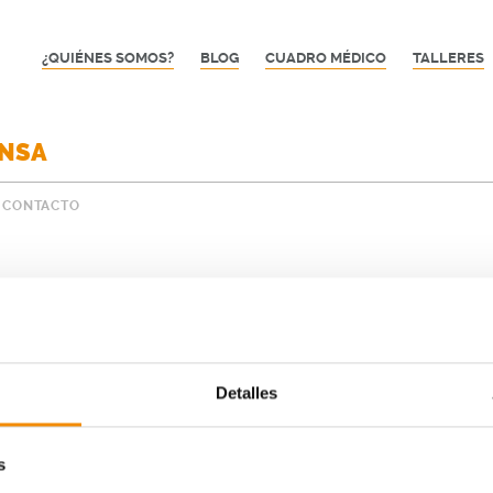
¿QUIÉNES SOMOS?
BLOG
CUADRO MÉDICO
TALLERES
ENSA
CONTACTO
Detalles
s
El ganador del viaje podrá elegir entre los sigui