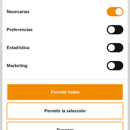
Certifico que soy mayor de 18 años y autorizo al tratamiento de
Selección
mis datos personales conforme a
la política de privacidad
Necesarias
de
consentimiento
SOLICITAR LLAMADA
Preferencias
Estadística
Descubre el resto de
nuestros seguros
Marketing
Permitir todas
Permitir la selección
Denegar