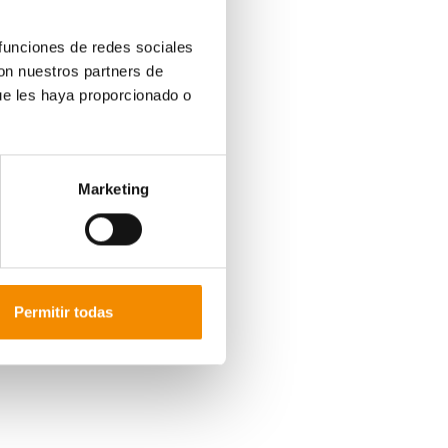
 metros en el que ofrece a los más pequeños la
 funciones de redes sociales
empo, en el circuito "No te detengas". Este circuito
con nuestros partners de
mportancia de cuidar de la salud y, además, tal y
os a que se superen con cada obstáculo.
ue les haya proporcionado o
adres e hijos de forma conjunta. Está formado por
rimera será el padre o madre el que desarrolle el
re los retos, mientras que en la segunda, el niño
Marketing
y pruebas de equilibrio. Primero serán los niños
ando una escalera. Posteriormente, los pequeños
ea dibujada en el suelo.
ntación de la persona adulta, cada niño tendrá que
ista del padre o madre, comprobando si diferencia
Permitir todas
e longitud y, al finalizar, medirán la altura y el
e superar un camino de neumáticos para probar sus
dilla de su padre/madre.
en la Festa dels Súpers de Barcelona donde la
r mejor tema, valores y adaptación.