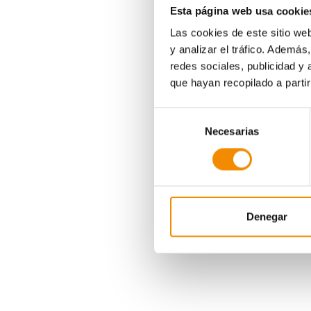
Esta página web usa cookie
Las cookies de este sitio we
y analizar el tráfico. Ademá
redes sociales, publicidad y
que hayan recopilado a parti
Selección
Necesarias
de
consentimiento
evaluarán las habilid
Después pasarán a la
cruzar un espacio es
las letras de diverso
Denegar
La tercera prueba es
peso de su padre/ma
Y por último, el cua
habilidades. Después
Divina Pastora Segu
organización le otorg