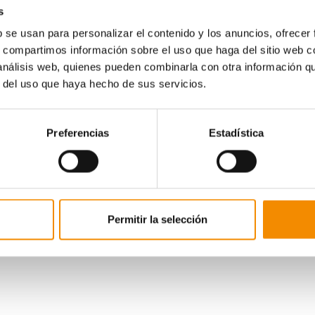
s
La aseguradora dispondrá de un stand de 200
b se usan para personalizar el contenido y los anuncios, ofrecer
posibilidad de divertirse y aprender, al mismo ti
s, compartimos información sobre el uso que haga del sitio web 
incide, a través de diferentes pruebas, en la i
como indica su nombre, anima a los más pequeñ
 análisis web, quienes pueden combinarla con otra información q
El circuito está pensado para que lo realicen p
r del uso que haya hecho de sus servicios.
cuatro zonas, con dos pruebas cada una. En la p
papel de coach para ayudar a su hijo a que supe
se convertirá en el médico de la persona adulta.
Preferencias
Estadística
La primera prueba es la Zona A con obstáculos 
quienes prueben su equilibrio, subiendo y baj
ades de equilibrio del padre o madre que caminará siguiendo una lín
 zona B, de slalom y examen visual. Con los ojos vendados y la orie
quivando picas deportivas. Luego, será el niño el que examine la v
s tamaños.
Permitir la selección
 la zona C, donde los más pequeños realizarán una prueba de salto d
dre.
rto obstáculo es de habilidad y reflejos donde los niños tendrán qu
, con un martinete comprobarán la capacidad de respuesta de la ro
ros estuvo presente con este stand el pasado mes de octubre 
ó el premio en la categoría "Superactivitat amb més valors" por tene