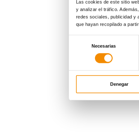
Las cookies de este sitio we
Divina Pastora Segur
Badalona una fiesta c
y analizar el tráfico. Ademá
temporadas.
redes sociales, publicidad y
El Palau Olímpic abri
que hayan recopilado a parti
comenzarán a las 18:3
que se encuentran los
Selección
Además de contar con 
Necesarias
de
los asistentes podrán
consentimiento
La aseguradora invita
horas, al Divina Seg
Con esta fiesta, Divi
Denegar