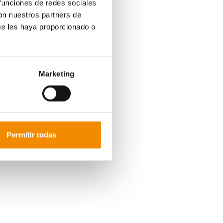
 funciones de redes sociales
 próximo 18 de septiembre en el Palau Olímpic de
irá a este equipo durante las tres próximas
con nuestros partners de
ue les haya proporcionado o
el equipo a cargo de Divina Pastora Seguros
arán la plantilla para esta temporada entre los
 la escuela, futuras promesas del club. Asimismo,
Marketing
s sorpresas.
esta previa al partido que enfrentará, a las 20:00
rá el debut del equipo de Badalona en su feudo.
 clave en este nuevo proyecto.
Permitir todas