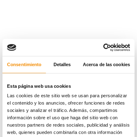
Consentimiento
Detalles
Acerca de las cookies
En su día a día, los autónomos deben velar por su
Esta página web usa cookies
protección a través de la contratación de diferentes
seguros. Consciente de la necesidad de que estos
Las cookies de este sitio web se usan para personalizar
trabajadores puedan tener cubiertos todos sus
el contenido y los anuncios, ofrecer funciones de redes
imprevistos, Divina Pastora saca este Pack, compuesto
sociales y analizar el tráfico. Además, compartimos
por tres de los productos que actualmente tiene en
información sobre el uso que haga del sitio web con
cartera: Salud Especialistas, Accidentes y
nuestros partners de redes sociales, publicidad y análisis
Hospitalización. Los profesionales interesados en este
web, quienes pueden combinarla con otra información