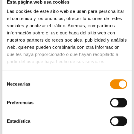
Esta página web usa cookies
Las cookies de este sitio web se usan para personalizar
el contenido y los anuncios, ofrecer funciones de redes
Las personas interesadas podrán indicar su propuesta
sociales y analizar el tráfico. Además, compartimos
de cobertura a través de la página web
información sobre el uso que haga del sitio web con
aseguremoslaigualdad.com
donde se irán registrando
nuestros partners de redes sociales, publicidad y análisis
todas las sugerencias de los usuarios. Para llegar a un
web, quienes pueden combinarla con otra información
mayor número de gente, todos aquellos que participen
que les haya proporcionado o que hayan recopilado a
podrán, además, compartir estos contenidos a través
partir del uso que haya hecho de sus servicios.
de sus Redes Sociales.
Selección
Divina Pastora Seguros revisará todas las propuestas
Necesarias
de
recibidas con el objetivo de crear este
Seguro de la
consentimiento
Igualdad que
, además, tendrá un fin solidario, ya que
parte de
los beneficios
de las futuras pólizas
irán
Preferencias
destinados a asociaciones de ayuda a las víctimas de
violencia de género
.
Estadística
Algunas de las posibles coberturas que la entidad ya