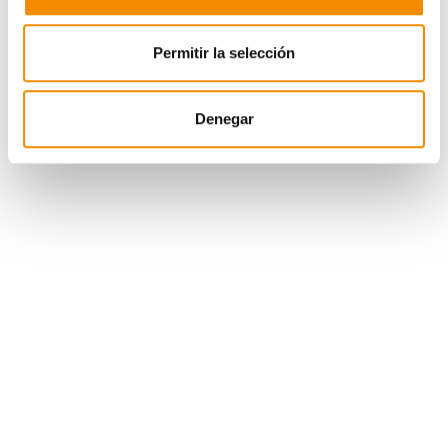
trabajadores a la realidad social”. Además, al ser
preguntada por las razones que han llevado a la entidad
a colaborar con Asindown afirma que “el desarrollo de
Permitir la selección
las personas con síndrome de Down puede tener lugar
en todas partes” y que están “convencidos de la
Denegar
capacidad de las personas”.
Por su parte,
M.ª del Mar Galcerán
, presidenta de
Asindown y primera persona con este síndrome en
presidir una asociación española y una de las primeras
en sacarse una plaza en unas oposiciones, reafirmó la
tarea de Asindown para potenciar las capacidades de
las personas que pertenecen a la asociación y el
importante papel que juega la inserción laboral en la
autonomía y la independencia de los beneficiarios.
Divina Pastora tiene un largo recorrido de apoyo a las
acciones realizadas por Asindown Valencia y Down