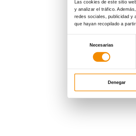
Las cookies de este sitio we
y analizar el tráfico. Ademá
redes sociales, publicidad y
que hayan recopilado a parti
Selección
Necesarias
de
consentimiento
La jornada contó tamb
Actuarios Españoles, 
Para Divina Seguros 
conocimiento entre e
Denegar