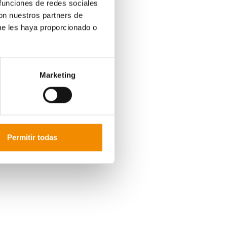
 funciones de redes sociales
con nuestros partners de
ue les haya proporcionado o
eal Federación Española de Gimnasia, ha entregado
 recaído en
Elsa Farrés
, del CG Vic (Vía Olímpica 1);
mpica 2);
Abril Sayavera
, del CG Esparraguera (Vía
lma (Vía Olímpica 4)
; Eva Villanova,
del CG Molins
imnàstica Egiba (Vía Olímpica 6), y
Carla Cerezo
,
Marketing
(Vía Olímpica 7).
ra
Eduard Serrano
, del CN Granollers (Vía Olímpica
2);
Otger Carreres,
del CG Sant Boi (Vía Olímpica
;
Didac Segovia
, del CG Sant Boi (Vía Olímpica 5);
Vía Olímpica 6), y
Unai Baigorri
, del Arabatxo (Vía
Permitir todas
ica, tanto en categoría masculina como femenina,
e España Individual Masculino 2019 que tuvieron
84 becas a gimnastas de ambas disciplinas con el
sde 2015. Gracias a este acuerdo, la aseguradora
cionales adscritas a la RFEG que cuenta con seis
tica.