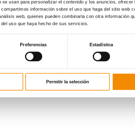
b se usan para personalizar el contenido y los anuncios, ofrecer
s, compartimos información sobre el uso que haga del sitio web 
 análisis web, quienes pueden combinarla con otra información q
La aseguradora, patrocinador principal de la R
r del uso que haya hecho de sus servicios.
un total de 15 becas. En categoría femenina han
Susana Martínez
, del CGA L'Hospitalet (Vía Olí
Olímpica 3);
Leire Escauriaza
, del Gimnàstic Pa
de Rei (Vía Olímpica 5);
Laia Font,
del Club de G
Preferencias
Estadística
del club Gym – Val de la Comunidad Valenciana 
En categoría masculina, las ayudas han sido pa
1);
Daniel Albir
, del Club Antares (Vía Olímpica 
3);
Biel Monte,
del CG Sant Boi (Vía Olímpica 4)
Álvaro Giraldez
, del Club de Gimnàstica Egiba (
oría Open, la beca ha sido para
Vlad Laureniuk
, del Club Antares.
Permitir la selección
man a las 13 que Divina Seguros concedió a los gimnastas de rítm
eonato de España Individual y Autonomías 2019 y el Campeonato d
Illes Balears de Mallorca, del 20 al 23 del pasado mes de junio.
tro ediciones de este programa de becas se han dado un total de 1
 a que lleguen más lejos en su carrera deportiva.
rocinador principal de la Real Federación Española de Gimnasia de
ente en todas las competiciones que disputan las selecciones na
ica masculina, artística femenina, rítmica, trampolín, aerobic y acrobá