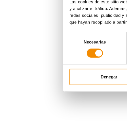
Las cookies de este sitio we
y analizar el tráfico. Ademá
redes sociales, publicidad y
que hayan recopilado a parti
Selección
Necesarias
de
consentimiento
Olímpica 7). En categ
Denegar
Estas 15 becas se su
que ganaron el Camp
lugar en el Velòdrom 
En total, en las cua
objetivo de ayudarles
Divina Seguros
es pat
valenciana está pres
especialidades: artíst