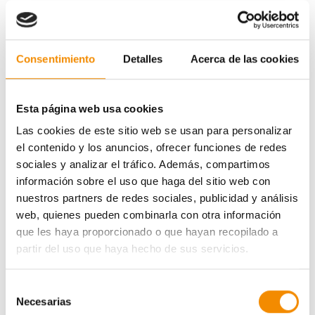
Consentimiento
Detalles
Acerca de las cookies
Esta página web usa cookies
Las cookies de este sitio web se usan para personalizar
el contenido y los anuncios, ofrecer funciones de redes
sociales y analizar el tráfico. Además, compartimos
La aseguradora ha realizado una aportación económica
información sobre el uso que haga del sitio web con
de 325.357 euros a la FILA CERO SOLIDARIA igualando
nuestros partners de redes sociales, publicidad y análisis
el mayor donativo realizado hasta la fecha por parte del
web, quienes pueden combinarla con otra información
accionista mayoritario, Peter Lim, y la misma cantidad
que les haya proporcionado o que hayan recopilado a
que se recaudó con la taquilla del partido del Valencia
partir del uso que haya hecho de sus servicios.
CF contra el Real Betis.
Las graves consecuencias de la DANA hacen necesaria
Selección
Necesarias
una ayuda sostenida en el tiempo y, con el objetivo de
de