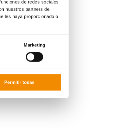
 funciones de redes sociales
José Cano
que se han proclamado vencedores de
oria consecutiva en este Circuito tras acabar la
con nuestros partners de
el CD Metaesport ha logrado imponerse a
Zacaria El
ue les haya proporcionado o
l crono en
17:53
y
17:54
, respectivamente.
Mª José Cano
, del Serrano Club de Atletismo, con
triunfos en esta edición del Circuito. Por detrás de
a Alberola (21:46)
que han completado el podio
Marketing
 Cristo del Salvador, es, junto con la Volta a Peu
bas más veteranas de este Circuito que regresará el
ado por un total de diez carreras, con distancias
tá organizado por la
Fundación Deportiva Municipal
Permitir todas
nsión del atletismo popular.