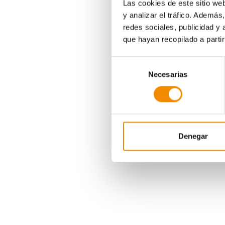
Las cookies de este sitio we
y analizar el tráfico. Ademá
redes sociales, publicidad y
que hayan recopilado a parti
Selección
Necesarias
de
consentimiento
La Volta a Peu al Cab
als Barris de Sant Ma
próximo 4 de noviembr
El Circuito Divina P
entre los 5.000 y los
Denegar
y cuenta con el patr
Consulta la clasific