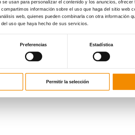
b se usan para personalizar el contenido y los anuncios, ofrecer
Por delante de todos ellos,
Edison Stiben
y
Mª 
la cita.
Stiben
se ha adjudicado su segunda vict
s, compartimos información sobre el uso que haga del sitio web 
prueba en un tiempo de
17:49.
Así, el atleta d
 análisis web, quienes pueden combinarla con otra información q
Maataoui
y
Alberto Romero
, que han detenido e
r del uso que haya hecho de sus servicios.
En categoría femenina, la victoria ha sido para
un tiempo de
21:03
. Con éste ya son cuatro sus 
ella, han llegado
Raquel Landín (21:12)
y
Lucí
femenino.
Preferencias
Estadística
anyal, que cuenta con la colaboración de la Hermandad del Santísimo
rcel·lí i Sant Isidre y la carrera popular Galápagos, una de las prue
e con la Volta a Peu de les Falles/C.A. Runners de l’horta.
astora Seguros de Carreras Populares Ciudad de Valencia está form
 6.500 metros que discurren por diferentes barrios de la ciudad. Es
Permitir la selección
ocinio de
Divina Pastora Seguros
, la entidad de referencia en la expa
ación completa
aquí
.