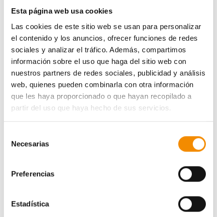
Esta página web usa cookies
Las cookies de este sitio web se usan para personalizar
el contenido y los anuncios, ofrecer funciones de redes
El evento fue presentado por el
robot QBO
(QUIBIO)
sociales y analizar el tráfico. Además, compartimos
dotado de
inteligencia artificial
y capaz de detectar
información sobre el uso que haga del sitio web con
con su cámara a alguien cuando lo tiene delante y
nuestros partners de redes sociales, publicidad y análisis
activarse para dialogar con la persona en cuestión. El
web, quienes pueden combinarla con otra información
robot QBO
es capaz de interactuar con los alumnos de
que les haya proporcionado o que hayan recopilado a
una forma moderna, destacando su capacidad de
partir del uso que haya hecho de sus servicios.
empatizar y ganarse la confianza de los alumnos. La
inteligencia artificial cognitiva implementada en este
Selección
robot permite imitar la interacción de una conversación
Necesarias
de
real, observando, analizando, entendiendo y
consentimiento
aprendiendo de nuestros interlocutores.
Preferencias
El
II
Torneo de Debate Preuniversitario
está destinado
a alumnos de
1º y 2º de Bachillerato
, y en él han
Estadística
participado
92 alumnos
, procedentes de
16 centros