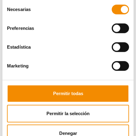
Selección
Necesarias
de
consentimiento
Preferencias
Estadística
Marketing
Ganador
Simone Spagnolo
Permitir todas
Suplentes
Claudia Casas
Permitir la selección
Manuel Mahiques Huguet
Denegar