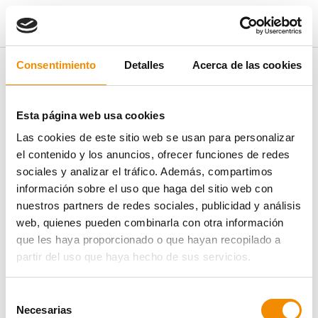
ÁREA DE PRENSA
Consentimiento
Detalles
Acerca de las cookies
NOTICIAS
Esta página web usa cookies
Las cookies de este sitio web se usan para personalizar
el contenido y los anuncios, ofrecer funciones de redes
sociales y analizar el tráfico. Además, compartimos
información sobre el uso que haga del sitio web con
nuestros partners de redes sociales, publicidad y análisis
web, quienes pueden combinarla con otra información
que les haya proporcionado o que hayan recopilado a
partir del uso que haya hecho de sus servicios.
El pasado 24 de noviembre, durante el Campeonato
Selección
Nacional Base Conjuntos Divina Pastora Seguros, se
Necesarias
de