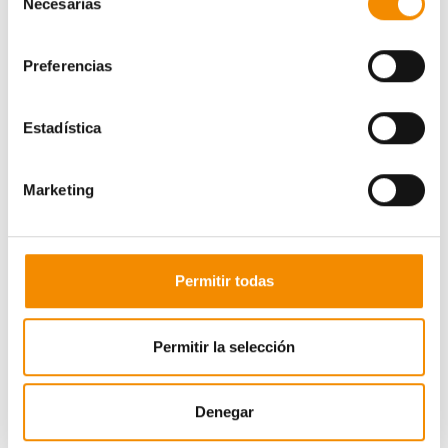
Necesarias
de
consentimiento
Preferencias
Estadística
Marketing
Ganador
Ángel Calvo Quirce
Permitir todas
Suplentes
Permitir la selección
Mariona Hidalgo Acampora
Sonia Dorado Cañón
Denegar