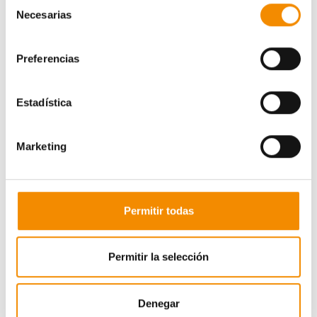
Selección
Necesarias
de
consentimiento
Preferencias
Estadística
Marketing
Ganadora:
Permitir todas
Jennifer del Pino Benítez Jorge
Suplentes:
Permitir la selección
Selena Cabrera Santana
Víctor Acosta Suárez
Denegar