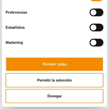
consentimiento
Preferencias
Estadística
Marketing
Ganadora
María Jesús Saldaña Martínez
Suplentes
Permitir todas
Pablo Cortez Domínguez
Permitir la selección
Fernando Ramos Gutiérrez
Denegar