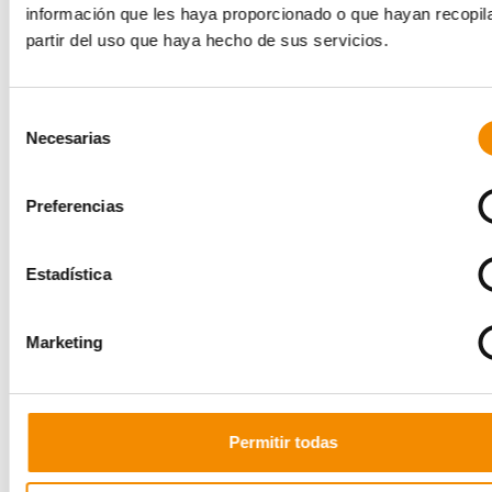
información que les haya proporcionado o que hayan recopil
partir del uso que haya hecho de sus servicios.
Selección
Necesarias
de
consentimiento
Preferencias
CAMISETA UCAM MURCIA
Estadística
Nombre
Apellidos
Ganador
Esperanza
Sánchez Cano
1.º Suplente
Marketing
Francisco
Espín Valera
2.º Suplente
Miguel Ángel
Martínez Esteban
CAMISETA UNICAJA
Permitir todas
Nombre
Apellidos