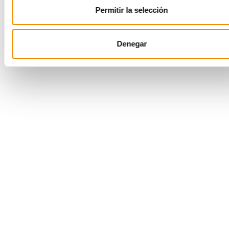
Ganador
Carlos
Botello Rojas
Permitir la selección
1.º Suplente
Antonio
Jiménez
2.º Suplente
Nuria
Sánchez López
Denegar
CAMISETA BARÇA
Nombre
Apellido
Ganador
Azucena
Sánchez
1.º Suplente
José Antonio
Murcia Vicente
2.º Suplente
Javier
Sánchez Jara
CAMISETA REAL MADRID
Nombre
Apellidos
Ganador
Francisco Javier
Moreno Fernández
1.º Suplente
Irene
Sánchez Molina
2.º Suplente
Alfredo
Marín Guirao