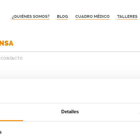
¿QUIÉNES SOMOS?
BLOG
CUADRO MÉDICO
TALLERES
ENSA
CONTACTO
Detalles
Ganadores
Alicia Silvestre
s
Alejandro Martínez