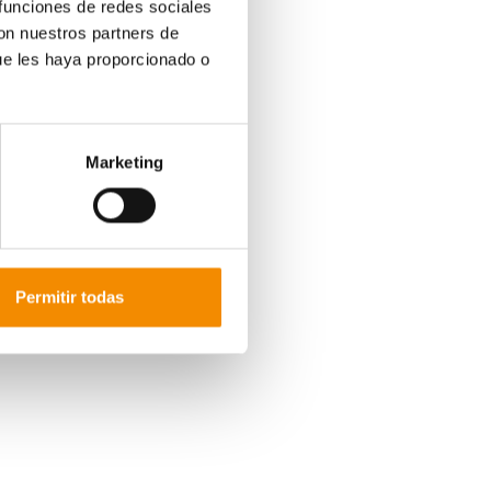
 funciones de redes sociales
con nuestros partners de
í
.
ue les haya proporcionado o
í
.
uí
.
Marketing
s
aquí
.
Permitir todas