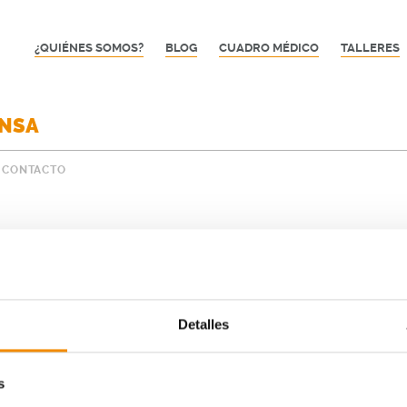
¿QUIÉNES SOMOS?
BLOG
CUADRO MÉDICO
TALLERES
ENSA
CONTACTO
Detalles
s
 - Montakit Fuenlabrada - Club Joventut Badalona. Consulta los gan