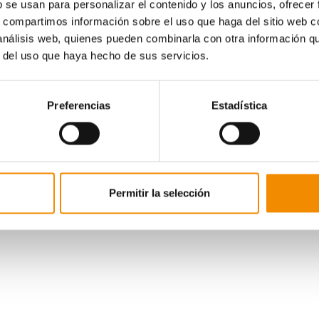
b se usan para personalizar el contenido y los anuncios, ofrecer
- Unicaja - RETAbet Bilbao Basket. Consulta los ganadores
aquí
.
s, compartimos información sobre el uso que haga del sitio web 
 - Casademont Zaragoza - BAXI Manresa. Consulta los ganadores
aqu
 análisis web, quienes pueden combinarla con otra información q
 - Monbus Obradoiro - MoraBanc Andorra. Consulta los ganadores
aqu
r del uso que haya hecho de sus servicios.
- Movistar Estudiantes - San Pablo Burgos. Consulta los ganadores
aq
- Iberostar Tenerife - Coosur Real Betis. Consulta los ganadores
aquí
.
Preferencias
Estadística
 - UCAM Murcia CB - Barça. Consulta los ganadores
aquí
.
 - KIROLBET Baskonia - Valencia Basket Club. Consulta los ganadore
- Real Madrid - Herbalife Gran Canaria. Consulta los ganadores
aquí
.
Permitir la selección