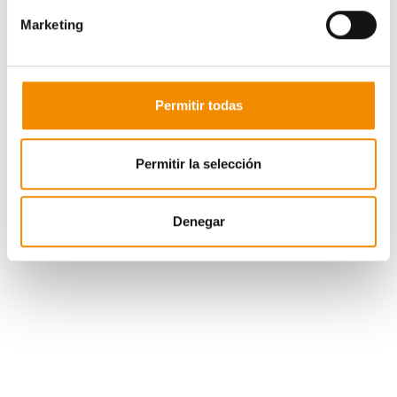
Marketing
Permitir todas
Ganadores
Maria Heredia Becerra
Permitir la selección
Angels Armada Lopez
Daniel Bernalte Diez
Denegar
Jose Luis Samper Herrero
Marinica Dimulescu
Pedro José Carmona Gimenez
Monica Gonzalez Vazquez
Halyna Harnyk