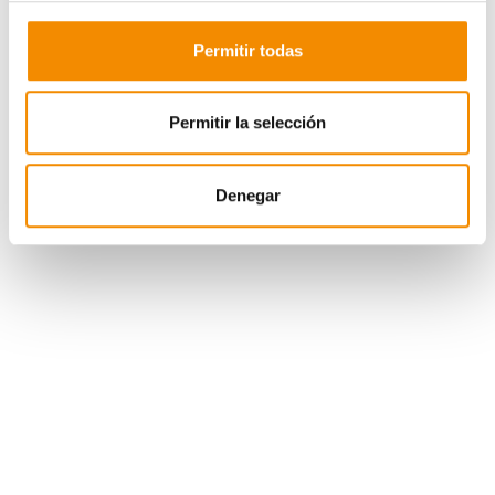
33
David Garcia Almeida
90
01:05
Permitir todas
34
Leticia Mercado
90
01:12
35
Jesus Del Valle
80
00:24
36
Amparo García Moret
80
00:32
Permitir la selección
37
Sergio García
80
00:34
38
Eva Lorenzo
80
00:34
Denegar
39
Carlos Casarrubios
80
00:36
40
Francisco Martín Fornas
80
00:37
41
Jose Mora
80
00:39
42
Isabel Vargas
80
00:40
43
Sergio García
80
00:40
44
Beatriz Fernandez
80
00:41
45
Ana Rodríguez De Leon
80
00:41
46
Noemi Encinas López
80
00:42
47
Marian Camarero Iglesias
80
00:43
48
David Díaz Regañon Fernandez
80
00:44