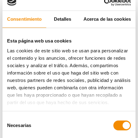
Consentimiento
Detalles
Acerca de las cookies
Esta página web usa cookies
Las cookies de este sitio web se usan para personalizar
el contenido y los anuncios, ofrecer funciones de redes
sociales y analizar el tráfico. Además, compartimos
información sobre el uso que haga del sitio web con
nuestros partners de redes sociales, publicidad y análisis
web, quienes pueden combinarla con otra información
que les haya proporcionado o que hayan recopilado a
partir del uso que haya hecho de sus servicios.
Selección
Necesarias
En total, en las siete ediciones celebradas de esta
de
prueba 100% solidaria, la recaudación ha superado los
consentimiento