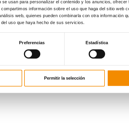
Aquellas personas (no clientes) que contraten u
b se usan para personalizar el contenido y los anuncios, ofrecer
Los clientes de Divina Seguros que ya tengan Sa
s, compartimos información sobre el uso que haga del sitio web 
Los clientes de Divina Seguros que ya tengan un
 análisis web, quienes pueden combinarla con otra información q
En el caso de salud, la promoción se aplica s
como Especialistas. Todas las contrataciones d
r del uso que haya hecho de sus servicios.
llevará a cabo el 4 de agosto. ?
Esta campaña, siguiendo con el patrocinio de D
la compañía por fortalecer vínculos con la entid
Preferencias
Estadística
omoción están disponibles para su consulta en divinaseguros.com
Permitir la selección