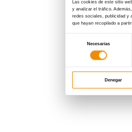
Las cookies de este sitio we
y analizar el tráfico. Ademá
redes sociales, publicidad y
que hayan recopilado a parti
Selección
Necesarias
de
Las bases de esta pr
consentimiento
Denegar