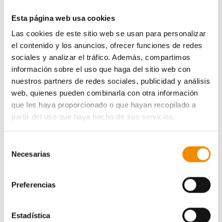
de las pistas, realizan una importante labor de
concienciación, sensibilización y normalización sobre la
Esta página web usa cookies
realidad de la discapacidad física y su trayectoria de
Las cookies de este sitio web se usan para personalizar
superación.
el contenido y los anuncios, ofrecer funciones de redes
sociales y analizar el tráfico. Además, compartimos
El
Premio empresa
ha sido otorgado a
Canal Sur
por
información sobre el uso que haga del sitio web con
su programa Salud al día. El jurado ha destacado su
nuestros partners de redes sociales, publicidad y análisis
capacidad de divulgación sobre salud, ejercicio físico,
web, quienes pueden combinarla con otra información
nutrición y bienestar, su selección de profesionales
que les haya proporcionado o que hayan recopilado a
sanitarios como prescriptores en el cuidado de la salud
partir del uso que haya hecho de sus servicios.
y su compromiso con el servicio público durante más
de veinte años de trabajo.
Selección
La candidatura ganadora en el
Premio Evento
Necesarias
de
Deportivo
es Imparables contra la ELA, el movimiento
consentimiento
social impulsado por la
asociación Saca la lengua a la
Preferencias
ELA
que lleva a cabo una gran “manifestación
deportiva” para luchar contra esta enfermedad. En 2024,
la segunda edición de este evento, que se realizó en
Estadística