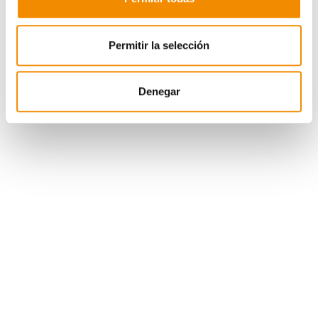
Federación Española de Gimnasia
, además de dar
nombre a este campeonato, otorgará una beca a los
gimnastas que queden primeros en júnior 1, júnior 2 y
Permitir la selección
sénior en las modalidades pareja femenina, pareja
masculina, pareja mixta, trío femenino y cuarteto
masculino del Campeonato de España.
Denegar
La aseguradora pone en marcha por sexto año
consecutivo su programa de becas con el que quiere
ayudar a estos deportistas a llegar más lejos en sus
carreras deportivas. Estas ayudas se extienden también
a los gimnastas de rítmica, artística, aeróbica y trampolín
y se entregarán en los diferentes campeonatos de
España y nacional base (en rítmica y artística) que se
celebren a lo largo de este año. La próxima cita será del
23 al 30 de junio, en Valladolid, con el Nacional Base
Individual Divina Seguros de gimnasia rítmica.
Un total de 277 gimnastas han resultado, hasta ahora,
beneficiarios de esta beca que nació en 2016 como un