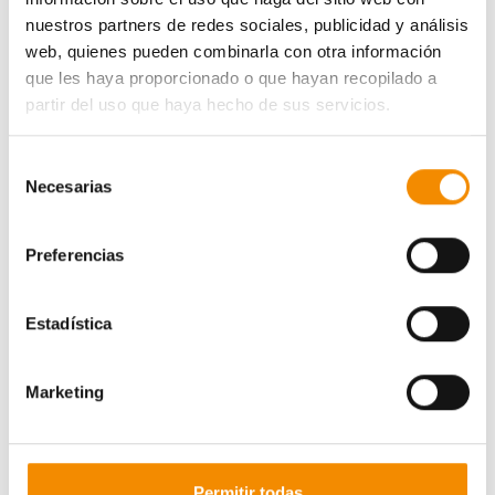
nuestros partners de redes sociales, publicidad y análisis
web, quienes pueden combinarla con otra información
que les haya proporcionado o que hayan recopilado a
partir del uso que haya hecho de sus servicios.
Selección
Necesarias
de
consentimiento
Preferencias
Estadística
Cerca de 700 gimnastas de 6 federaciones competirán
por proclamarse los ganadores en las categorías alevín,
Marketing
infantil, cadete, júnior y sénior, tanto en base como en el
nivel absoluto.
Divina Seguros
, patrocinador principal de la
Real
Permitir todas