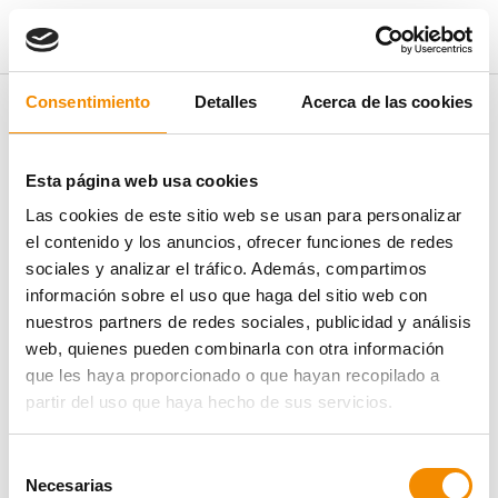
Pregunta no encontrada
Consentimiento
Detalles
Acerca de las cookies
La pregunta frecuente que buscas no existe o no está disponible en
este momento.
Esta página web usa cookies
Las cookies de este sitio web se usan para personalizar
el contenido y los anuncios, ofrecer funciones de redes
sociales y analizar el tráfico. Además, compartimos
VER TODAS LAS PREGUNTAS FRECUENTES
información sobre el uso que haga del sitio web con
nuestros partners de redes sociales, publicidad y análisis
web, quienes pueden combinarla con otra información
que les haya proporcionado o que hayan recopilado a
partir del uso que haya hecho de sus servicios.
Selección
Necesarias
de