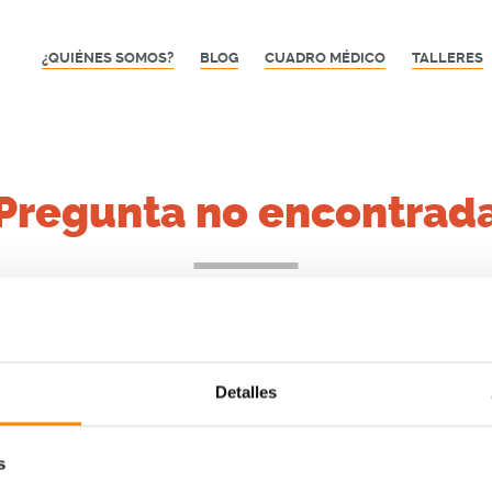
¿QUIÉNES SOMOS?
BLOG
CUADRO MÉDICO
TALLERES
Pregunta no encontrad
a frecuente que buscas no existe o no está disponible en es
Detalles
VER TODAS LAS PREGUNTAS FRECUENTES
s