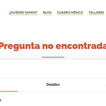
¿QUIÉNES SOMOS?
BLOG
CUADRO MÉDICO
TALLERES
Pregunta no encontrad
a frecuente que buscas no existe o no está disponible en es
Detalles
VER TODAS LAS PREGUNTAS FRECUENTES
s