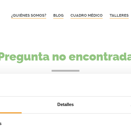
¿QUIÉNES SOMOS?
BLOG
CUADRO MÉDICO
TALLERES
Pregunta no encontrad
a frecuente que buscas no existe o no está disponible en es
Detalles
VER TODAS LAS PREGUNTAS FRECUENTES
s