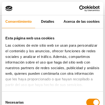
Pregunta no encontrada
Consentimiento
Detalles
Acerca de las cookies
La pregunta frecuente que buscas no existe o no está disponible en
este momento.
Esta página web usa cookies
Las cookies de este sitio web se usan para personalizar
el contenido y los anuncios, ofrecer funciones de redes
sociales y analizar el tráfico. Además, compartimos
VER TODAS LAS PREGUNTAS FRECUENTES
información sobre el uso que haga del sitio web con
nuestros partners de redes sociales, publicidad y análisis
web, quienes pueden combinarla con otra información
que les haya proporcionado o que hayan recopilado a
partir del uso que haya hecho de sus servicios.
Selección
Necesarias
de