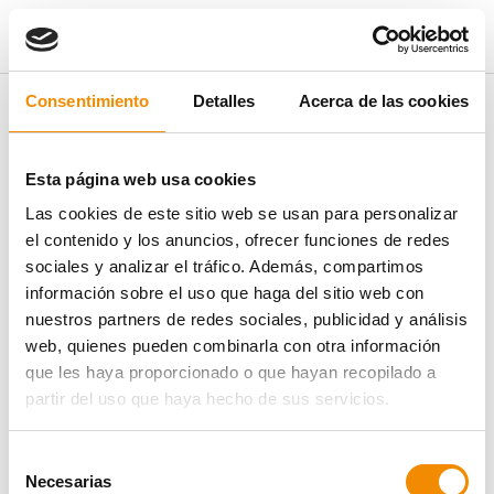
Pregunta no encontrada
Consentimiento
Detalles
Acerca de las cookies
La pregunta frecuente que buscas no existe o no está disponible en
este momento.
Esta página web usa cookies
Las cookies de este sitio web se usan para personalizar
el contenido y los anuncios, ofrecer funciones de redes
sociales y analizar el tráfico. Además, compartimos
VER TODAS LAS PREGUNTAS FRECUENTES
información sobre el uso que haga del sitio web con
nuestros partners de redes sociales, publicidad y análisis
web, quienes pueden combinarla con otra información
que les haya proporcionado o que hayan recopilado a
partir del uso que haya hecho de sus servicios.
Selección
Necesarias
de