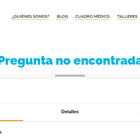
¿QUIÉNES SOMOS?
BLOG
CUADRO MÉDICO
TALLERES
Pregunta no encontrad
a frecuente que buscas no existe o no está disponible en es
Detalles
VER TODAS LAS PREGUNTAS FRECUENTES
s