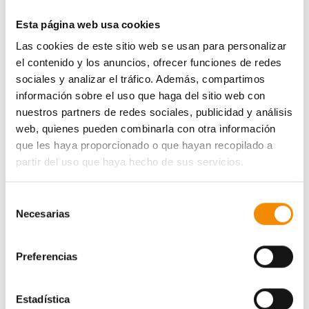
Esta página web usa cookies
Las cookies de este sitio web se usan para personalizar
el contenido y los anuncios, ofrecer funciones de redes
sociales y analizar el tráfico. Además, compartimos
información sobre el uso que haga del sitio web con
nuestros partners de redes sociales, publicidad y análisis
web, quienes pueden combinarla con otra información
que les haya proporcionado o que hayan recopilado a
partir del uso que haya hecho de sus servicios.
Ganadores
Selección
Necesarias
de
Miguel Esteban
consentimiento
Lorena Cerdà Domenech
Preferencias
Kamal Saab Ghinaglia
Estadística
Lourdes Vázquez Fontestad