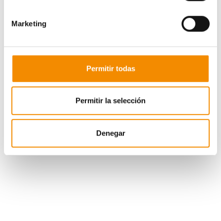
Eric
Marketing
Suplentes
Miguel Garrido
Permitir todas
Balta
Yeny Fabiana Parodi Ortiz
Permitir la selección
Laura Gutiérrez Farinos
Denegar
Juancrss
Moisés Tenas
Ferreira Erwan
Patricia Bort
José Miguel